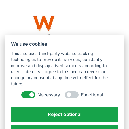
We use cookies!
This site uses third-party website tracking
Westküste UG (haftungsbeschränkt)
technologies to provide its services, constantly
Menzlingen 14 B
improve and display advertisements according to
users' interests. I agree to this and can revoke or
51503 Rösrath
change my consent at any time with effect for the
future.
Impressum
Datenschutzerklärung
Necessary
Functional
AGBs
Reject optional