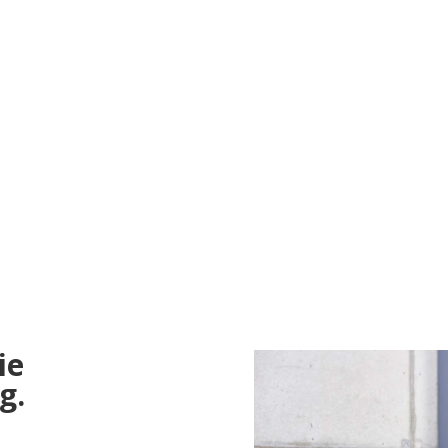
ie
g.