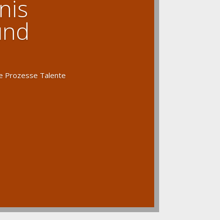
nis
und
ne Prozesse Talente