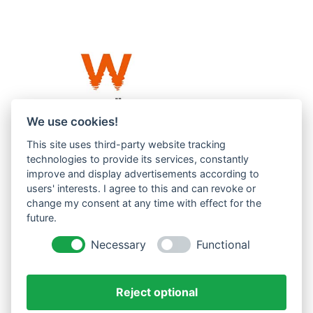
We use cookies!
This site uses third-party website tracking
Westküste UG (haftungsbeschränkt)
technologies to provide its services, constantly
Menzlingen 14 B
improve and display advertisements according to
users' interests. I agree to this and can revoke or
51503 Rösrath
change my consent at any time with effect for the
future.
Impressum
Datenschutzerklärung
Necessary
Functional
AGBs
Reject optional