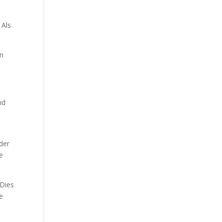
. Als
en
nd
o
der
e
 Dies
e