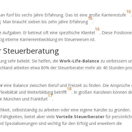
16
 fünf bis sechs Jahre Erfahrung. Das ist eine große Karrierestufe
16
 Man braucht sieben bis zehn Jahre Erfahrung
.
16
 Aufgaben. Er betreut oft eine spezifische Klientel
. Diese Position
tig interne Karriereentwicklung im Steuerwesen ist.
r Steuerberatung
ung sehr beliebt. Sie helfen, die
Work-Life-Balance
zu verbessern u
chland arbeiten etwa 80% der Steuerberater mehr als 40 Stunden pr
er
eine Balance zwischen Beruf und Freizeit zu finden. Die Ansprüche 
18
xibilität und Weiterbildung betrifft
. In großen Kanzleien können di
17
wie München und Frankfurt
.
ichkeit, selbstständig zu arbeiten oder eine eigene Kanzlei zu gründen.
ähigkeiten, bietet aber viele
Vorteile Steuerberater
für persönlich
nd Spezialisierungen sind wichtig für den Erfolg und erweitern die