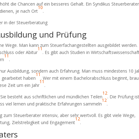
höht die Chancen auf ein besseres Gehalt. Ein Syndikus Steuerberate
10
dienen, je nach Ort
.
er in der Steuerberatung
Ausbildung und Prüfung
ene Wege. Man kann zum Steuerfachangestellten ausgebildet werden.
11
schluss oder Abitur
. Es gibt auch Studien in Wirtschaftswissenschaf
11
rn
.
 nur Ausbildung, sondern auch Erfahrung. Man muss mindestens 10 Ja
11
 gearbeitet haben
. Wer mit einem Bachelorabschluss beginnt, brau
11
ese Zeit um ein Jahr
.
12
 Sie besteht aus schriftlichen und mündlichen Teilen
. Die Prüfung is
12
ss viel lernen und praktische Erfahrungen sammeln
.
zum Steuerberater intensiv, aber sehr wertvoll. Es gibt viele Wege,
12
rtung, Zielstrebigkeit und Engagement
.
aters