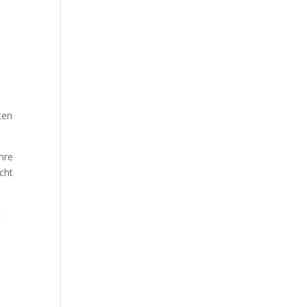
r
ten
hre
cht
t