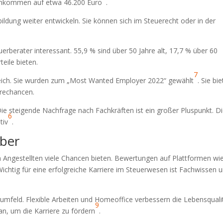
 Einkommen auf etwa 46.200 Euro
.
ildung weiter entwickeln. Sie können sich im Steuerecht oder in der
uerberater interessant. 55,9 % sind über 50 Jahre alt, 17,7 % über 60
eile bieten.
7
reich. Sie wurden zum „Most Wanted Employer 2022“ gewählt
. Sie bi
erechancen.
Die steigende Nachfrage nach Fachkräften ist ein großer Pluspunkt. D
6
tiv
.
eber
en Angestellten viele Chancen bieten. Bewertungen auf Plattformen wi
Wichtig für eine erfolgreiche Karriere im Steuerwesen ist Fachwissen 
mumfeld. Flexible Arbeiten und Homeoffice verbessern die Lebensqualit
9
an, um die Karriere zu fördern
.