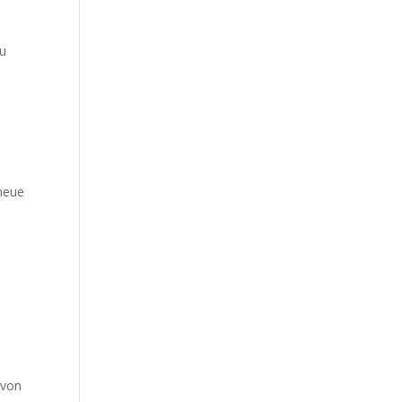
zu
neue
 von