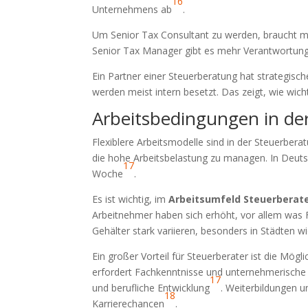
16
Unternehmens ab
.
Um Senior Tax Consultant zu werden, braucht man
Senior Tax Manager gibt es mehr Verantwortung.
Ein Partner einer Steuerberatung hat strategische
werden meist intern besetzt. Das zeigt, wie wich
Arbeitsbedingungen in de
Flexiblere Arbeitsmodelle sind in der Steuerberat
die hohe Arbeitsbelastung zu managen. In Deuts
17
Woche
.
Es ist wichtig, im
Arbeitsumfeld Steuerberat
Arbeitnehmer haben sich erhöht, vor allem was Fle
Gehälter stark variieren, besonders in Städten 
Ein großer Vorteil für Steuerberater ist die Mögl
erfordert Fachkenntnisse und unternehmerische F
17
und berufliche Entwicklung
. Weiterbildungen u
18
Karrierechancen
.