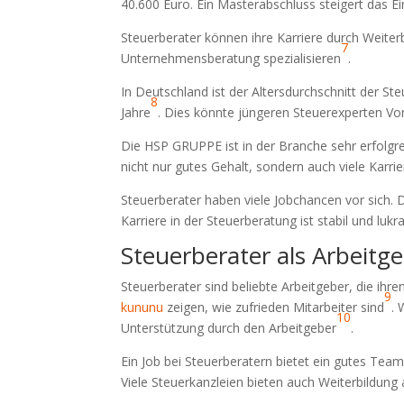
40.600 Euro. Ein Masterabschluss steigert das
Steuerberater können ihre Karriere durch Weiterb
7
Unternehmensberatung spezialisieren
.
In Deutschland ist der Altersdurchschnitt der Ste
8
Jahre
. Dies könnte jüngeren Steuerexperten Vort
Die HSP GRUPPE ist in der Branche sehr erfolg
nicht nur gutes Gehalt, sondern auch viele Karri
Steuerberater haben viele Jobchancen vor sich. 
Karriere in der Steuerberatung ist stabil und lukra
Steuerberater als Arbeitg
Steuerberater sind beliebte Arbeitgeber, die ihr
9
kununu
zeigen, wie zufrieden Mitarbeiter sind
. 
10
Unterstützung durch den Arbeitgeber
.
Ein Job bei Steuerberatern bietet ein gutes Tea
Viele Steuerkanzleien bieten auch Weiterbildung 