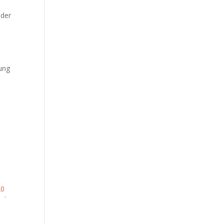
 der
tung
20
.