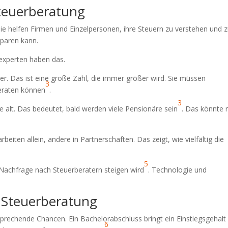
Steuerberatung
Sie helfen Firmen und Einzelpersonen, ihre Steuern zu verstehen und 
sparen kann.
rexperten haben das.
er. Das ist eine große Zahl, die immer größer wird. Sie müssen
3
beraten können
.
3
e alt. Das bedeutet, bald werden viele Pensionäre sein
. Das könnte 
beiten allein, andere in Partnerschaften. Das zeigt, wie vielfältig die
5
e Nachfrage nach Steuerberatern steigen wird
. Technologie und
r Steuerberatung
rsprechende Chancen. Ein Bachelorabschluss bringt ein Einstiegsgehalt
6