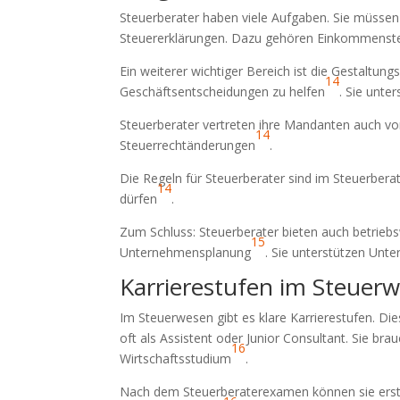
Steuerberater haben viele Aufgaben. Sie müssen v
Steuererklärungen. Dazu gehören Einkommenste
Ein weiterer wichtiger Bereich ist die Gestaltun
14
Geschäftsentscheidungen zu helfen
. Sie unt
Steuerberater vertreten ihre Mandanten auch v
14
Steuerrechtänderungen
.
Die Regeln für Steuerberater sind im Steuerber
14
dürfen
.
Zum Schluss: Steuerberater bieten auch betriebsw
15
Unternehmensplanung
. Sie unterstützen Unt
Karrierestufen im Steuer
Im Steuerwesen gibt es klare Karrierestufen. Di
oft als Assistent oder Junior Consultant. Sie br
16
Wirtschaftsstudium
.
Nach dem Steuerberaterexamen können sie ers