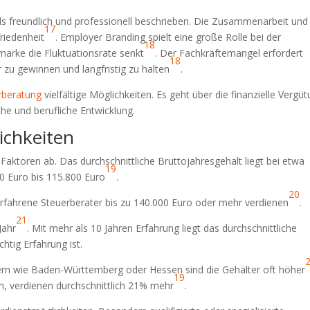
als freundlich und professionell beschrieben. Die Zusammenarbeit und
17
friedenheit
. Employer Branding spielt eine große Rolle bei der
18
marke die Fluktuationsrate senkt
. Der Fachkräftemangel erfordert
18
r zu gewinnen und langfristig zu halten
.
erberatung
vielfältige Möglichkeiten. Es geht über die finanzielle Vergü
che und berufliche Entwicklung.
ichkeiten
Faktoren ab. Das durchschnittliche Bruttojahresgehalt liegt bei etwa
19
0 Euro bis 115.800 Euro
.
20
rfahrene Steuerberater bis zu 140.000 Euro oder mehr verdienen
.
21
Jahr
. Mit mehr als 10 Jahren Erfahrung liegt das durchschnittliche
chtig Erfahrung ist.
ndern wie Baden-Württemberg oder Hessen sind die Gehälter oft höher
19
en, verdienen durchschnittlich 21% mehr
.