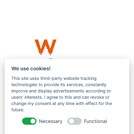
We use cookies!
This site uses third-party website tracking
Westküste UG (haftungsbeschränkt)
technologies to provide its services, constantly
Menzlingen 14 B
improve and display advertisements according to
users' interests. I agree to this and can revoke or
51503 Rösrath
change my consent at any time with effect for the
future.
Impressum
Datenschutzerklärung
Necessary
Functional
AGBs