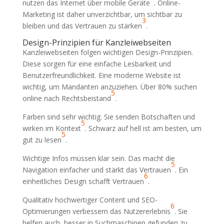
nutzen das Internet über mobile Geräte
. Online-
Marketing ist daher unverzichtbar, um sichtbar zu
3
bleiben und das Vertrauen zu stärken
.
Design-Prinzipien für Kanzleiwebseiten
Kanzleiwebseiten folgen wichtigen Design-Prinzipien.
Diese sorgen für eine einfache Lesbarkeit und
Benutzerfreundlichkeit. Eine moderne Website ist
wichtig, um Mandanten anzuziehen. Über 80% suchen
5
online nach Rechtsbeistand
.
Farben sind sehr wichtig. Sie senden Botschaften und
5
wirken im Kontext
. Schwarz auf hell ist am besten, um
5
gut zu lesen
.
Wichtige Infos müssen klar sein. Das macht die
5
Navigation einfacher und stärkt das Vertrauen
. Ein
6
einheitliches Design schafft Vertrauen
.
Qualitativ hochwertiger Content und SEO-
6
Optimierungen verbessern das Nutzererlebnis
. Sie
helfen auch, besser in Suchmaschinen gefunden zu