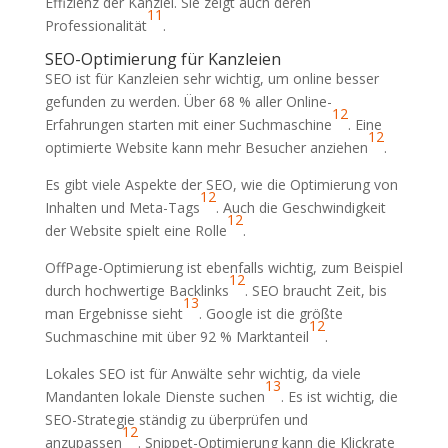
Effizienz der Kanzlei. Sie zeigt auch deren
11
Professionalität
.
SEO-Optimierung für Kanzleien
SEO ist für Kanzleien sehr wichtig, um online besser
gefunden zu werden. Über 68 % aller Online-
12
Erfahrungen starten mit einer Suchmaschine
. Eine
12
optimierte Website kann mehr Besucher anziehen
.
Es gibt viele Aspekte der SEO, wie die Optimierung von
12
Inhalten und Meta-Tags
. Auch die Geschwindigkeit
12
der Website spielt eine Rolle
.
OffPage-Optimierung ist ebenfalls wichtig, zum Beispiel
12
durch hochwertige Backlinks
. SEO braucht Zeit, bis
13
man Ergebnisse sieht
. Google ist die größte
12
Suchmaschine mit über 92 % Marktanteil
.
Lokales SEO ist für Anwälte sehr wichtig, da viele
13
Mandanten lokale Dienste suchen
. Es ist wichtig, die
SEO-Strategie ständig zu überprüfen und
12
anzupassen
. Snippet-Optimierung kann die Klickrate