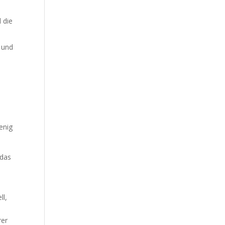
 die
 und
enig
 das
ll,
rer