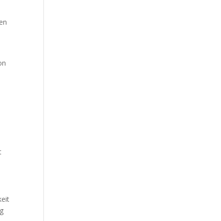
ren
on
t
eit
ng