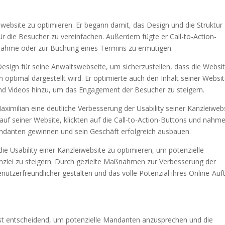
eiwebsite zu optimieren. Er begann damit, das Design und die Struktur
r die Besucher zu vereinfachen. Außerdem fügte er Call-to-Action-
nahme oder zur Buchung eines Termins zu ermutigen.
esign für seine Anwaltswebseite, um sicherzustellen, dass die Websi
optimal dargestellt wird. Er optimierte auch den Inhalt seiner Websi
nd Videos hinzu, um das Engagement der Besucher zu steigern.
imilian eine deutliche Verbesserung der Usability seiner Kanzleiweb
 auf seiner Website, klickten auf die Call-to-Action-Buttons und nahm
ndanten gewinnen und sein Geschäft erfolgreich ausbauen.
 die Usability einer Kanzleiwebsite zu optimieren, um potenzielle
zlei zu steigern. Durch gezielte Maßnahmen zur Verbesserung der
nutzerfreundlicher gestalten und das volle Potenzial ihres Online-Auft
 ist entscheidend, um potenzielle Mandanten anzusprechen und die