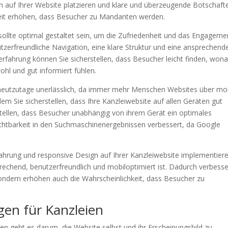
h auf Ihrer Website platzieren und klare und überzeugende Botschaft
eit erhöhen, dass Besucher zu Mandanten werden.
sollte optimal gestaltet sein, um die Zufriedenheit und das Engageme
tzerfreundliche Navigation, eine klare Struktur und eine ansprechend
rfahrung können Sie sicherstellen, dass Besucher leicht finden, won
ohl und gut informiert fühlen.
 heutzutage unerlässlich, da immer mehr Menschen Websites über mo
m Sie sicherstellen, dass Ihre Kanzleiwebsite auf allen Geräten gut
rstellen, dass Besucher unabhängig von ihrem Gerät ein optimales
ichtbarkeit in den Suchmaschinenergebnissen verbessert, da Google
hrung und responsive Design auf Ihrer Kanzleiwebsite implementiere
prechend, benutzerfreundlich und mobiloptimiert ist. Dadurch verbess
, sondern erhöhen auch die Wahrscheinlichkeit, dass Besucher zu
en für Kanzleien
n geht es darum, die Website selbst und ihr Erscheinungsbild zu