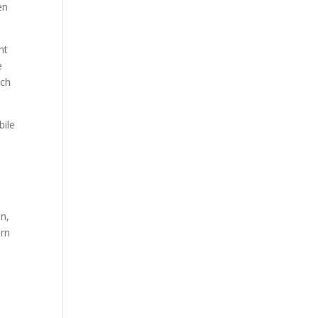
en
nt
e
ach
bile
n,
ern