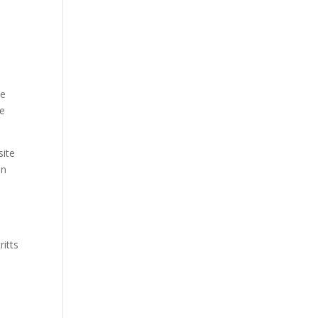
te
te
site
en
ritts