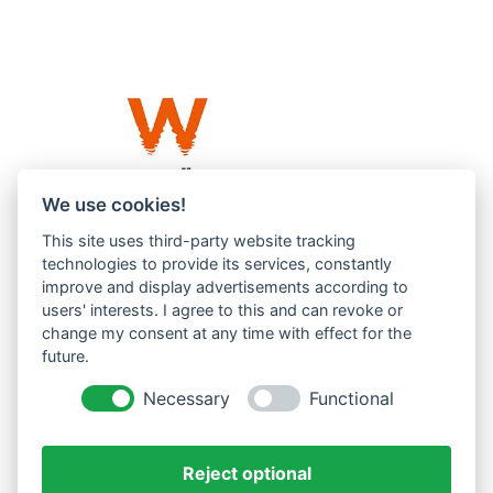
We use cookies!
This site uses third-party website tracking
Westküste UG (haftungsbeschränkt)
technologies to provide its services, constantly
Menzlingen 14 B
improve and display advertisements according to
users' interests. I agree to this and can revoke or
51503 Rösrath
change my consent at any time with effect for the
future.
Impressum
Datenschutzerklärung
Necessary
Functional
AGBs
Reject optional