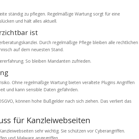
seite ständig zu pflegen. Regelmäßige Wartung sorgt für eine
lücken und hält alles aktuell.
ichtbar ist
uerberatungskanzlei. Durch regelmäßige Pflege bleiben alle rechtlichen
echnisch auf dem neuesten Stand.
zererfahrung. So bleiben Mandanten zufrieden.
ung
srisiko. Ohne regelmäßige Wartung bieten veraltete Plugins Angriffen
heit und kann sensible Daten gefährden.
 DSGVO, können hohe Bußgelder nach sich ziehen. Das verliert das
uss für Kanzleiwebseiten
 Kanzleiwebseiten sehr wichtig. Sie schützen vor Cyberangriffen.
ffen und Malware angegriffen.