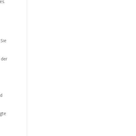
es.
 Sie
 der
nd
egte