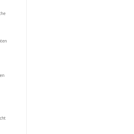
che
aten
hen
cht