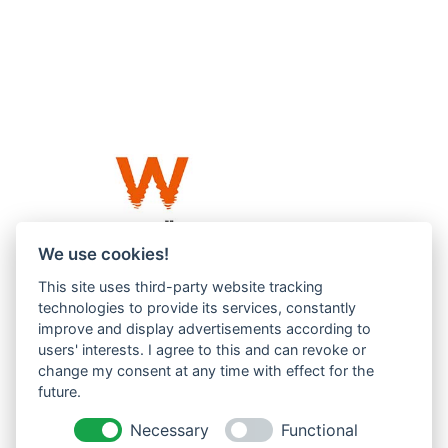
We use cookies!
This site uses third-party website tracking
Westküste UG (haftungsbeschränkt)
technologies to provide its services, constantly
Menzlingen 14 B
improve and display advertisements according to
users' interests. I agree to this and can revoke or
51503 Rösrath
change my consent at any time with effect for the
future.
Impressum
Datenschutzerklärung
Necessary
Functional