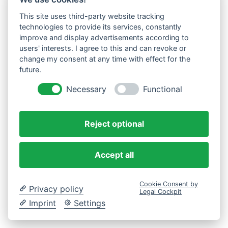
This site uses third-party website tracking
Westküste UG (haftungsbeschränkt)
technologies to provide its services, constantly
Menzlingen 14 B
improve and display advertisements according to
users' interests. I agree to this and can revoke or
51503 Rösrath
change my consent at any time with effect for the
future.
Impressum
Datenschutzerklärung
Necessary
Functional
AGBs
Reject optional
Accept all
Cookie Consent by
Privacy policy
Legal Cockpit
Imprint
Settings