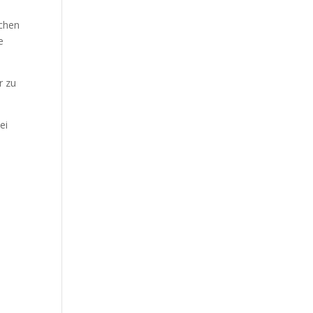
schen
e
r zu
ei