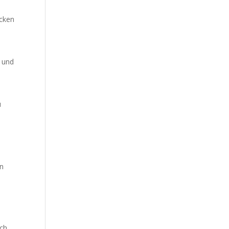
ocken
g und
u
in
ich