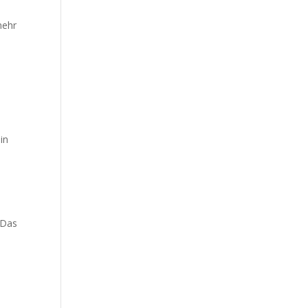
mehr
in
. Das