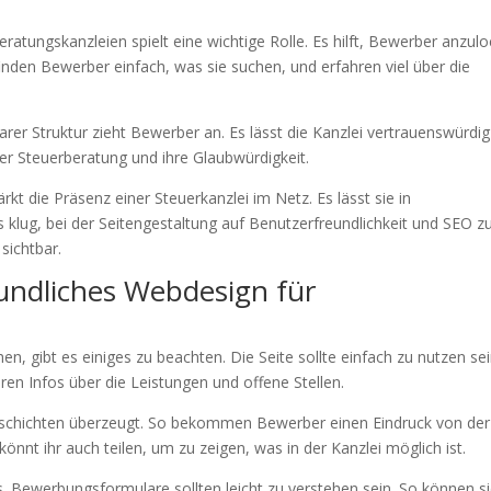
atungskanzleien spielt eine wichtige Rolle. Es hilft, Bewerber anzul
inden Bewerber einfach, was sie suchen, und erfahren viel über die
rer Struktur zieht Bewerber an. Es lässt die Kanzlei vertrauenswürdi
er Steuerberatung und ihre Glaubwürdigkeit.
t die Präsenz einer Steuerkanzlei im Netz. Es lässt sie in
klug, bei der Seitengestaltung auf Benutzerfreundlichkeit und SEO z
sichtbar.
undliches Webdesign für
 gibt es einiges zu beachten. Die Seite sollte einfach zu nutzen se
ören Infos über die Leistungen und offene Stellen.
 Geschichten überzeugt. So bekommen Bewerber einen Eindruck von der
könnt ihr auch teilen, um zu zeigen, was in der Kanzlei möglich ist.
Bewerbungsformulare sollten leicht zu verstehen sein. So können s