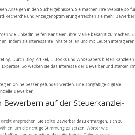
ien Anzeigen in den Suchergebnissen. Sie machen ihre Website so fü
ord-Recherche und Anzeigenoptimierung erreichen sie mehr Bewerber
ormen wie LinkedIn helfen Kanzleien, ihre Marke bekannt zu machen. S
. Indem sie interessante Inhalte teilen und mit Leuten interagieren
keting. Durch Blog-Artikel, E-Books und Whitepapers bieten Kanzleien
re Expertise. So wecken sie das Interesse der Bewerber und stärken ihr
egien online besser gefunden werden. Eine sorgfältige digitale
enzielle Bewerber.
n Bewerbern auf der Steuerkanzlei-
 direkt ansprechen. Sie sollte Bewerber dazu ermutigen, sich zu
wählen, um die richtige Stimmung zu setzen. Wörter wie
 helfen, klar zu machen, dass die Kanzlei Talente sucht.