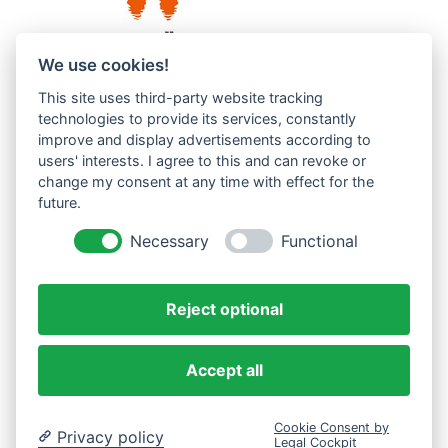
We use cookies!
This site uses third-party website tracking
Westküste UG (haftungsbeschränkt)
technologies to provide its services, constantly
Menzlingen 14 B
improve and display advertisements according to
users' interests. I agree to this and can revoke or
51503 Rösrath
change my consent at any time with effect for the
future.
Impressum
Datenschutzerklärung
Necessary
Functional
AGBs
Reject optional
Accept all
Cookie Consent by
Privacy policy
Legal Cockpit