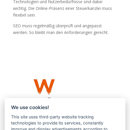
Technologien und Nutzerbedürfnisse sind dabei
wichtig. Die Online-Präsenz einer Steuerkanzlei muss
flexibel sein.
SEO muss regelmäßig überprüft und angepasst
werden. So bleibt man den Anforderungen gerecht.
We use cookies!
This site uses third-party website tracking
Westküste UG (haftungsbeschränkt)
technologies to provide its services, constantly
Menzlingen 14 B
improve and display advertisements according to