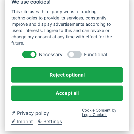
We use cookies!
This site uses third-party website tracking
Westküste UG (haftungsbeschränkt)
technologies to provide its services, constantly
Menzlingen 14 B
improve and display advertisements according to
users' interests. I agree to this and can revoke or
51503 Rösrath
change my consent at any time with effect for the
future.
Impressum
Datenschutzerklärung
Necessary
Functional
AGBs
Reject optional
Accept all
Cookie Consent by
Privacy policy
Legal Cockpit
Imprint
Settings