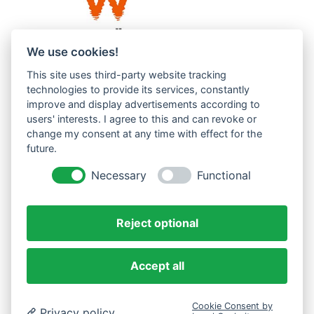
We use cookies!
This site uses third-party website tracking
Westküste UG (haftungsbeschränkt)
technologies to provide its services, constantly
Menzlingen 14 B
improve and display advertisements according to
users' interests. I agree to this and can revoke or
51503 Rösrath
change my consent at any time with effect for the
future.
Impressum
Datenschutzerklärung
Necessary
Functional
AGBs
Reject optional
Accept all
Cookie Consent by
Privacy policy