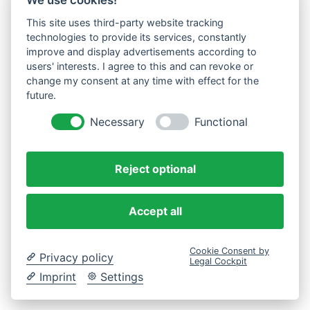
We use cookies!
This site uses third-party website tracking
Westküste UG (haftungsbeschränkt)
technologies to provide its services, constantly
Menzlingen 14 B
improve and display advertisements according to
users' interests. I agree to this and can revoke or
51503 Rösrath
change my consent at any time with effect for the
future.
Impressum
Datenschutzerklärung
Necessary
Functional
AGBs
Reject optional
Accept all
Cookie Consent by
Privacy policy
Legal Cockpit
Imprint
Settings