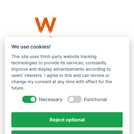
We use cookies!
This site uses third-party website tracking
Westküste UG (haftungsbeschränkt)
technologies to provide its services, constantly
Menzlingen 14 B
improve and display advertisements according to
users' interests. I agree to this and can revoke or
51503 Rösrath
change my consent at any time with effect for the
future.
Impressum
Datenschutzerklärung
Necessary
Functional
AGBs
Reject optional