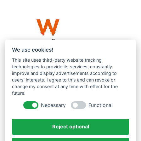
We use cookies!
This site uses third-party website tracking
Westküste UG (haftungsbeschränkt)
technologies to provide its services, constantly
Menzlingen 14 B
improve and display advertisements according to
users' interests. I agree to this and can revoke or
51503 Rösrath
change my consent at any time with effect for the
future.
Impressum
Datenschutzerklärung
Necessary
Functional
AGBs
Reject optional