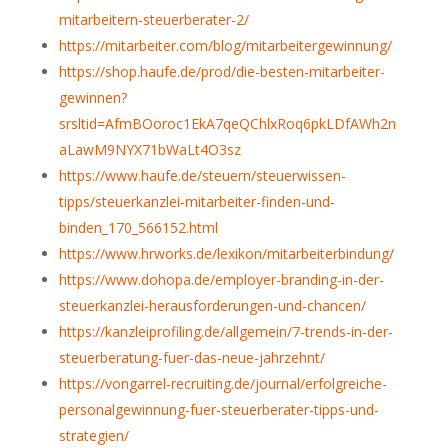
mitarbeitern-steuerberater-2/
https://mitarbeiter.com/blog/mitarbeitergewinnung/
https://shop.haufe.de/prod/die-besten-mitarbeiter-
gewinnen?
srsltid=AfmBOoroc1EkA7qeQChlxRoq6pkLDfAWh2n
aLawM9NYX71bWaLt4O3sz
https://www.haufe.de/steuern/steuerwissen-
tipps/steuerkanzlei-mitarbeiter-finden-und-
binden_170_566152.html
https://www.hrworks.de/lexikon/mitarbeiterbindung/
https://www.dohopa.de/employer-branding-in-der-
steuerkanzlei-herausforderungen-und-chancen/
https://kanzleiprofiling.de/allgemein/7-trends-in-der-
steuerberatung-fuer-das-neue-jahrzehnt/
https://vongarrel-recruiting.de/journal/erfolgreiche-
personalgewinnung-fuer-steuerberater-tipps-und-
strategien/