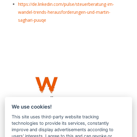
https://de.linkedin.com/pulse/steuerberatung-im-
wandel-trends-herausforderungen-und-martin-
saghari-puuqe
We use cookies!
This site uses third-party website tracking
Westküste UG (haftungsbeschränkt)
technologies to provide its services, constantly
Menzlingen 14 B
improve and display advertisements according to
users' interests. I agree to this and can revoke or
51503 Rösrath