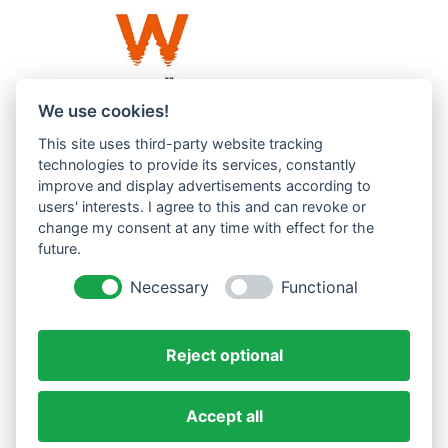
We use cookies!
This site uses third-party website tracking
Westküste UG (haftungsbeschränkt)
technologies to provide its services, constantly
Menzlingen 14 B
improve and display advertisements according to
users' interests. I agree to this and can revoke or
51503 Rösrath
change my consent at any time with effect for the
future.
Impressum
Datenschutzerklärung
Necessary
Functional
AGBs
Reject optional
Accept all