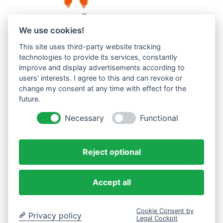
We use cookies!
This site uses third-party website tracking
Westküste UG (haftungsbeschränkt)
technologies to provide its services, constantly
Menzlingen 14 B
improve and display advertisements according to
users' interests. I agree to this and can revoke or
51503 Rösrath
change my consent at any time with effect for the
future.
Impressum
Datenschutzerklärung
Necessary
Functional
AGBs
Reject optional
Accept all
Cookie Consent by
Privacy policy
Legal Cockpit