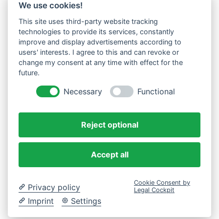
We use cookies!
This site uses third-party website tracking
Westküste UG (haftungsbeschränkt)
technologies to provide its services, constantly
Menzlingen 14 B
improve and display advertisements according to
users' interests. I agree to this and can revoke or
51503 Rösrath
change my consent at any time with effect for the
future.
Impressum
Datenschutzerklärung
Necessary
Functional
AGBs
Reject optional
Accept all
Cookie Consent by
Privacy policy
Legal Cockpit
Imprint
Settings