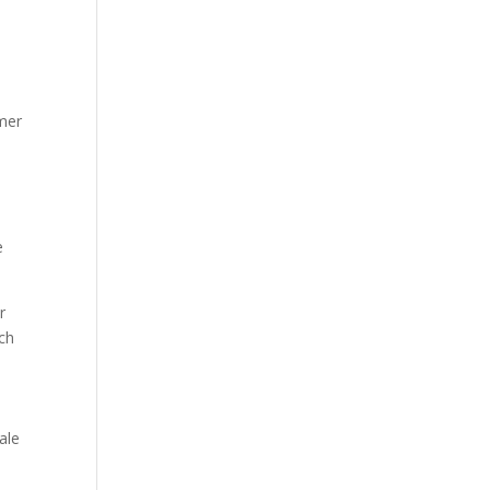
mer
e
r
ch
ale