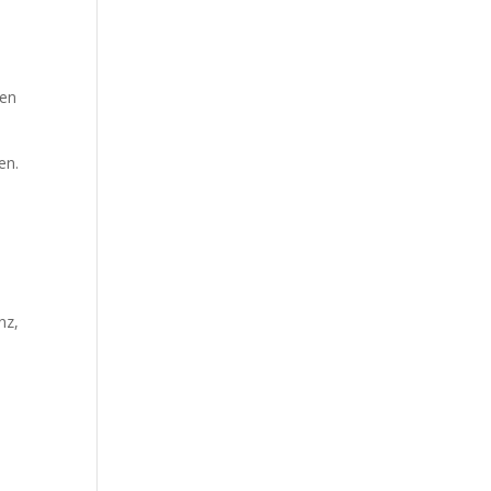
ren
.
en.
nz,
e