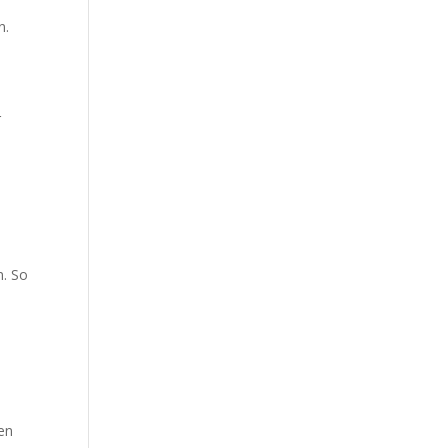
n.
r
n. So
hen