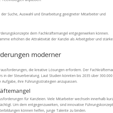
t der Suche, Auswahl und Einarbeitung geeigneter Mitarbeiter und
e Förderungskonzepte dem Fachkräftemangel entgegenwirken können.
amme erhöhen die Attraktivität der Kanzlei als Arbeitgeber und stärk
rderungen moderner
rausforderungen, die kreative Lösungen erfordern. Der Fachkräftema
ers in der Steuerberatung. Laut Studien könnten bis 2035 über 300.000
die Aufgabe, ihre Führungsstrategien anzupassen.
räftemangel
sforderungen für Kanzleien. Viele Mitarbeiter wechseln innerhalb kur
nträchtigt. Um dem entgegenzuwirken, sind innovative Führungskonzep
iterbildungen können helfen, junge Talente zu binden.