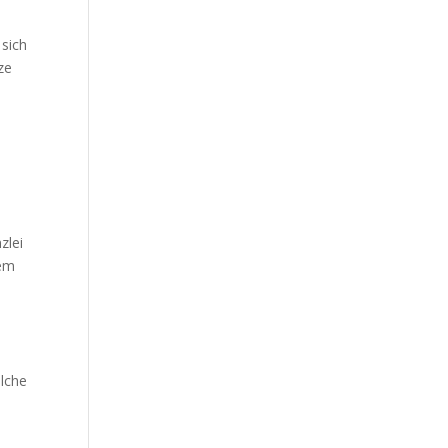
 sich
ze
e
zlei
dem
olche