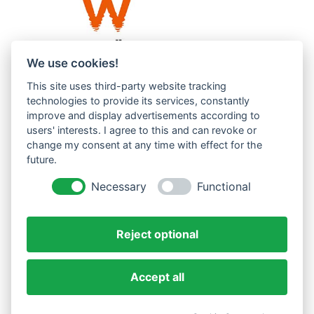
We use cookies!
This site uses third-party website tracking
Westküste UG (haftungsbeschränkt)
technologies to provide its services, constantly
Menzlingen 14 B
improve and display advertisements according to
users' interests. I agree to this and can revoke or
51503 Rösrath
change my consent at any time with effect for the
future.
Impressum
Datenschutzerklärung
Necessary
Functional
AGBs
Reject optional
Accept all