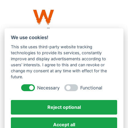
We use cookies!
This site uses third-party website tracking
Westküste UG (haftungsbeschränkt)
technologies to provide its services, constantly
Menzlingen 14 B
improve and display advertisements according to
users' interests. I agree to this and can revoke or
51503 Rösrath
change my consent at any time with effect for the
future.
Impressum
Datenschutzerklärung
Necessary
Functional
AGBs
Reject optional
Accept all