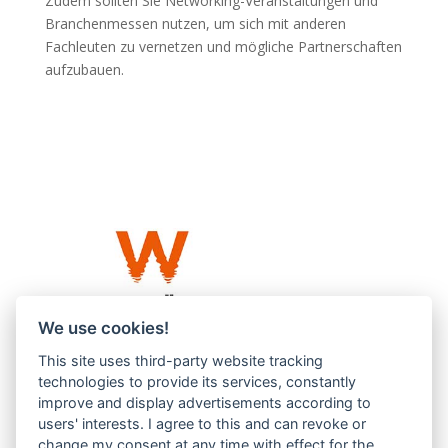
Zudem sollten Sie Networking-Veranstaltungen und
Branchenmessen nutzen, um sich mit anderen
Fachleuten zu vernetzen und mögliche Partnerschaften
aufzubauen.
We use cookies!
This site uses third-party website tracking
Westküste UG (haftungsbeschränkt)
technologies to provide its services, constantly
Menzlingen 14 B
improve and display advertisements according to
users' interests. I agree to this and can revoke or
51503 Rösrath
change my consent at any time with effect for the