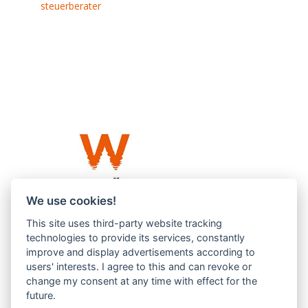
steuerberater
We use cookies!
This site uses third-party website tracking
Westküste UG (haftungsbeschränkt)
technologies to provide its services, constantly
Menzlingen 14 B
improve and display advertisements according to
users' interests. I agree to this and can revoke or
51503 Rösrath
change my consent at any time with effect for the
future.
Impressum