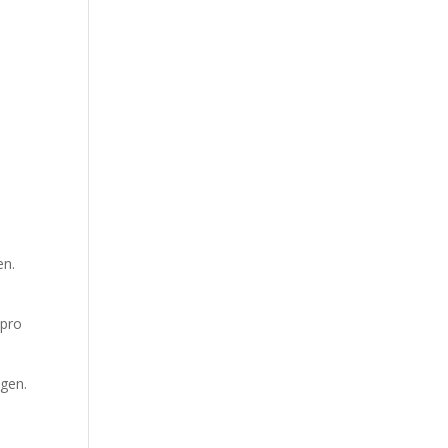
en.
 pro
igen.