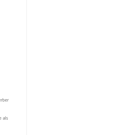
erber
e als