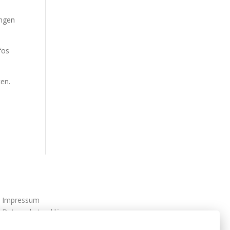
ungen
fos
ten.
Impressum
Datenschutzerklärung
AGBs