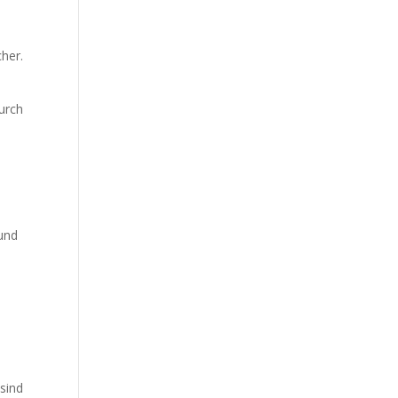
cher.
urch
 und
 sind