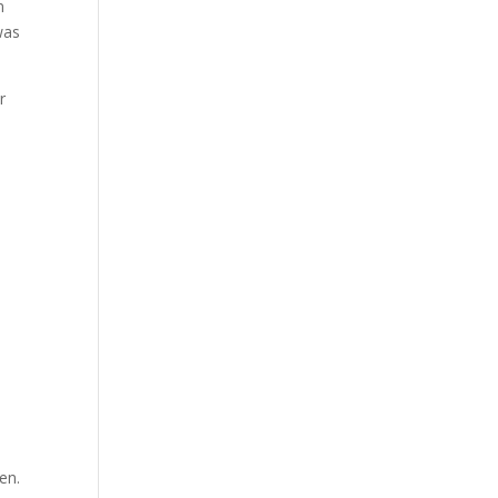
n
was
r
en.