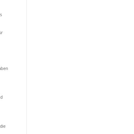
us
ür
haben
nd
die