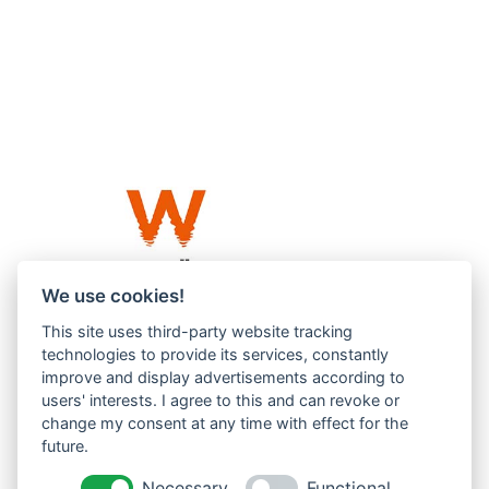
We use cookies!
This site uses third-party website tracking
Westküste UG (haftungsbeschränkt)
technologies to provide its services, constantly
Menzlingen 14 B
improve and display advertisements according to
users' interests. I agree to this and can revoke or
51503 Rösrath
change my consent at any time with effect for the
future.
Impressum
Datenschutzerklärung
Necessary
Functional