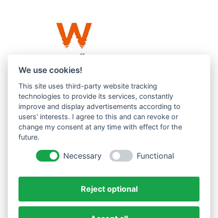
We use cookies!
This site uses third-party website tracking
Westküste UG (haftungsbeschränkt)
technologies to provide its services, constantly
Menzlingen 14 B
improve and display advertisements according to
users' interests. I agree to this and can revoke or
51503 Rösrath
change my consent at any time with effect for the
future.
Impressum
Datenschutzerklärung
Necessary
Functional
AGBs
Reject optional