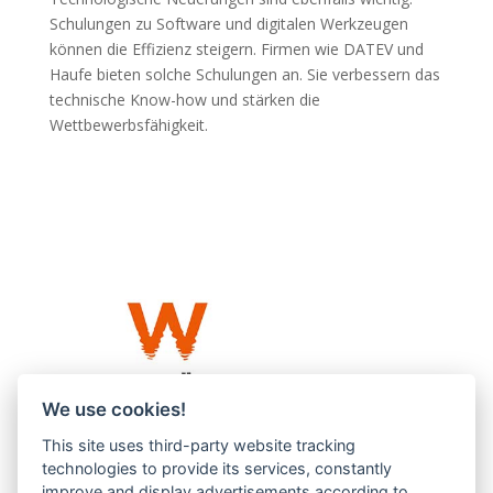
Schulungen zu Software und digitalen Werkzeugen
können die Effizienz steigern. Firmen wie DATEV und
Haufe bieten solche Schulungen an. Sie verbessern das
technische Know-how und stärken die
Wettbewerbsfähigkeit.
We use cookies!
This site uses third-party website tracking
Westküste UG (haftungsbeschränkt)
technologies to provide its services, constantly
Menzlingen 14 B
improve and display advertisements according to