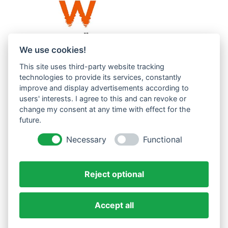
We use cookies!
This site uses third-party website tracking
Westküste UG (haftungsbeschränkt)
technologies to provide its services, constantly
Menzlingen 14 B
improve and display advertisements according to
users' interests. I agree to this and can revoke or
51503 Rösrath
change my consent at any time with effect for the
future.
Impressum
Datenschutzerklärung
Necessary
Functional
AGBs
Reject optional
Accept all