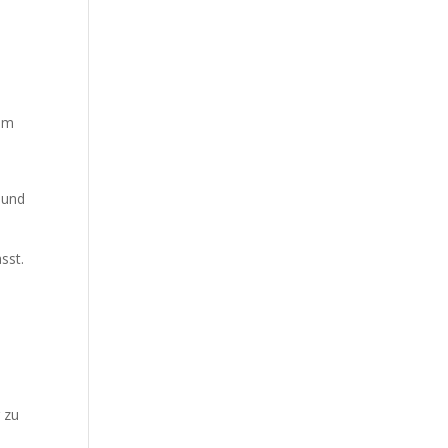
eam
 und
sst.
r zu