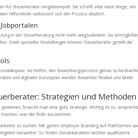
ten für Steuerberater umgekrempelt. Sie schafft viele neue Wege, um
alen Hilfsmitteln verbessert sich der Prozess deutlich.
-Jobportalen
etzung in der Steuerberatung nicht mehr wegzudenken. Sie ermögliche
rber. Dank spezieller Einstellungen können Steuerberater gezielt die
ols
Personalakquise. Sie helfen, den Bewerbungsprozess genau zu beobach
äten und digitalen Konzepten werden Bewerber flexibel und direkt
erberater: Strategien und Methoden
 gewinnen, braucht man eine gute Strategie. Wichtig ist es, ansprech
h machen, was die Rolle auszeichnet.
tarbeiter zu suchen. Mit gutem Employer Branding auf Plattformen wi
eitgeber bekannter. So finden Steuerkanzleien leichter qualifizierte