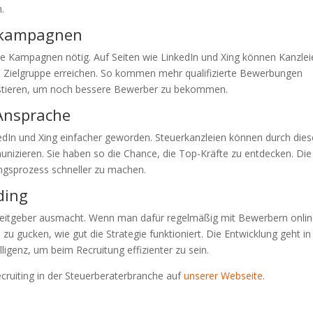
.
bekampagnen
lte Kampagnen nötig. Auf Seiten wie LinkedIn und Xing können Kanzle
ge Zielgruppe erreichen. So kommen mehr qualifizierte Bewerbungen
nvestieren, um noch bessere Bewerber zu bekommen.
Ansprache
kedIn und Xing einfacher geworden. Steuerkanzleien können durch dies
munizieren. Sie haben so die Chance, die Top-Kräfte zu entdecken. Die
ungsprozess schneller zu machen.
ding
rbeitgeber ausmacht. Wenn man dafür regelmäßig mit Bewerbern onli
ig, zu gucken, wie gut die Strategie funktioniert. Die Entwicklung geht in
lligenz, um beim Recruitung effizienter zu sein.
ecruiting in der Steuerberaterbranche auf
unserer Webseite
.