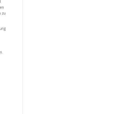
d
len
n zu
fung
i.