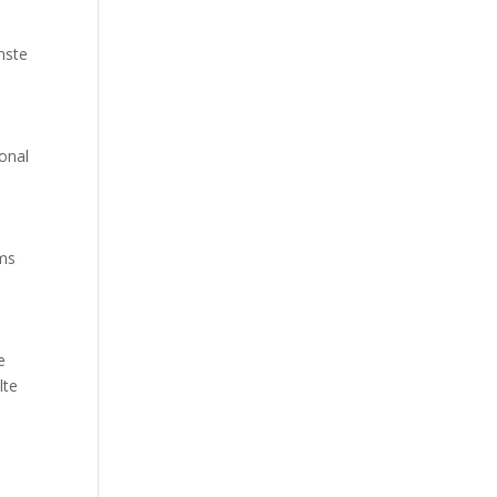
enste
onal
ams
e
lte