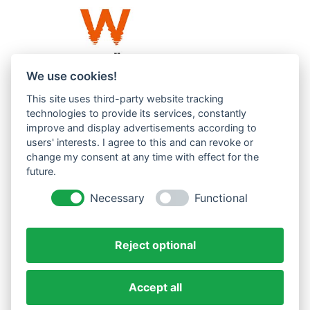
We use cookies!
This site uses third-party website tracking
Westküste UG (haftungsbeschränkt)
technologies to provide its services, constantly
Menzlingen 14 B
improve and display advertisements according to
users' interests. I agree to this and can revoke or
51503 Rösrath
change my consent at any time with effect for the
future.
Impressum
Datenschutzerklärung
Necessary
Functional
AGBs
Reject optional
Accept all