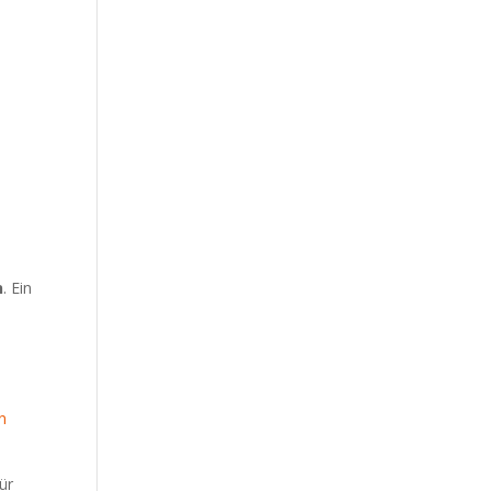
n
. Ein
n
ür