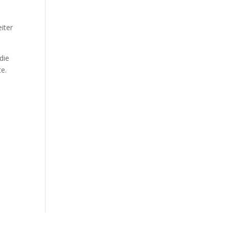
eiter
die
te.