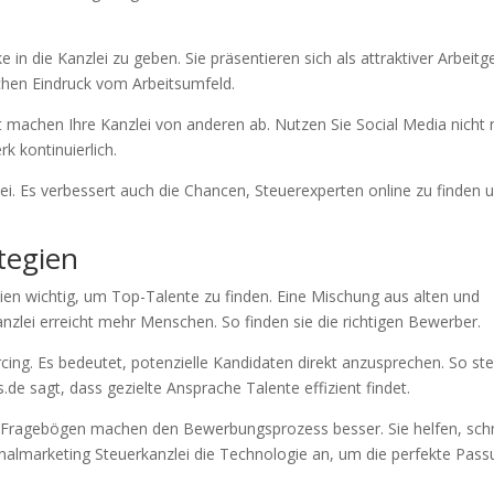
 in die Kanzlei zu geben. Sie präsentieren sich als attraktiver Arbeitg
chen Eindruck vom Arbeitsumfeld.
machen Ihre Kanzlei von anderen ab. Nutzen Sie Social Media nicht 
k kontinuierlich.
zlei. Es verbessert auch die Chancen, Steuerexperten online zu finden 
tegien
egien wichtig, um Top-Talente zu finden. Eine Mischung aus alten und
zlei erreicht mehr Menschen. So finden sie die richtigen Bewerber.
urcing. Es bedeutet, potenzielle Kandidaten direkt anzusprechen. So ste
s.de sagt, dass gezielte Ansprache Talente effizient findet.
e Fragebögen machen den Bewerbungsprozess besser. Sie helfen, schn
onalmarketing Steuerkanzlei die Technologie an, um die perfekte Pas