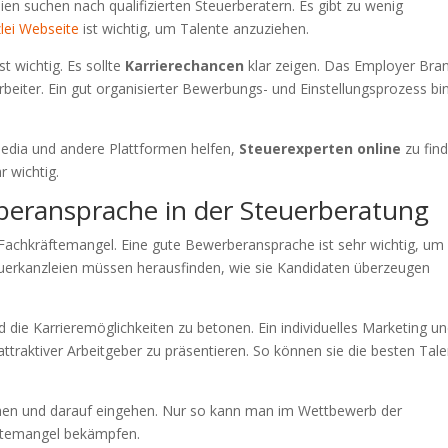
en suchen nach qualifizierten Steuerberatern. Es gibt zu wenig
lei Webseite
ist wichtig, um Talente anzuziehen.
st wichtig. Es sollte
Karrierechancen
klar zeigen. Das Employer Bra
arbeiter. Ein gut organisierter Bewerbungs- und Einstellungsprozess bi
 Media und andere Plattformen helfen,
Steuerexperten online
zu find
r wichtig.
eransprache in der Steuerberatung
achkräftemangel. Eine gute Bewerberansprache ist sehr wichtig, um
euerkanzleien müssen herausfinden, wie sie Kandidaten überzeugen
nd die Karrieremöglichkeiten zu betonen. Ein individuelles Marketing u
s attraktiver Arbeitgeber zu präsentieren. So können sie die besten Tal
hen und darauf eingehen. Nur so kann man im Wettbewerb der
äftemangel bekämpfen.