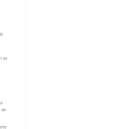
le
h zu
en
n an
erte