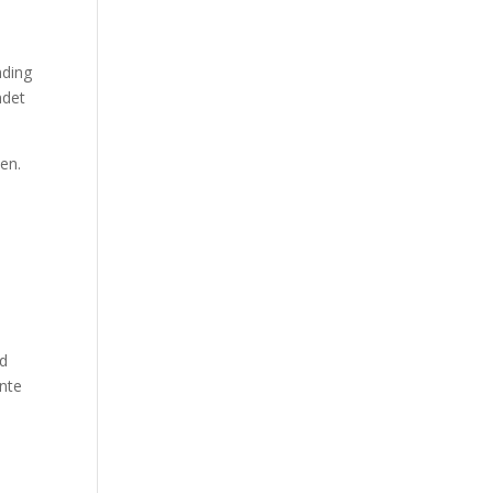
nding
ndet
en.
nd
ente