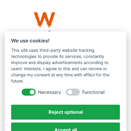
We use cookies!
This site uses third-party website tracking
Westküste UG (haftungsbeschränkt)
technologies to provide its services, constantly
Menzlingen 14 B
improve and display advertisements according to
users' interests. I agree to this and can revoke or
51503 Rösrath
change my consent at any time with effect for the
future.
Impressum
Datenschutzerklärung
Necessary
Functional
AGBs
Reject optional
Accept all