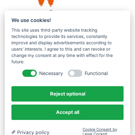
We use cookies!
This site uses third-party website tracking
Westküste UG (haftungsbeschränkt)
technologies to provide its services, constantly
Menzlingen 14 B
improve and display advertisements according to
users' interests. I agree to this and can revoke or
51503 Rösrath
change my consent at any time with effect for the
future.
Impressum
Datenschutzerklärung
Necessary
Functional
AGBs
Reject optional
Accept all
Cookie Consent by
Privacy policy
Legal Cockpit