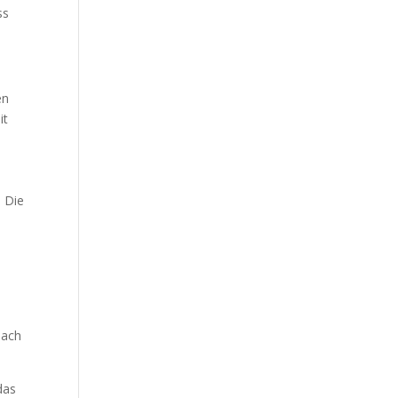
ss
en
it
. Die
Nach
das