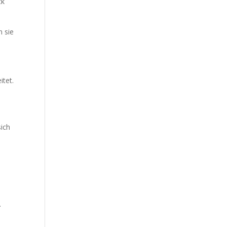
ck
n sie
itet.
sich
.