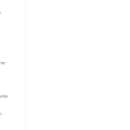
.
aher
ente
h