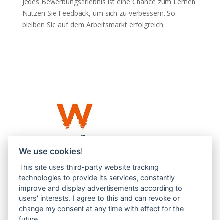
Jedes Bewerbungserlebnis ist eine Chance zum Lernen.
Nutzen Sie Feedback, um sich zu verbessern. So
bleiben Sie auf dem Arbeitsmarkt erfolgreich.
We use cookies!
This site uses third-party website tracking
Westküste UG (haftungsbeschränkt)
technologies to provide its services, constantly
Menzlingen 14 B
improve and display advertisements according to
users' interests. I agree to this and can revoke or
51503 Rösrath
change my consent at any time with effect for the
future.