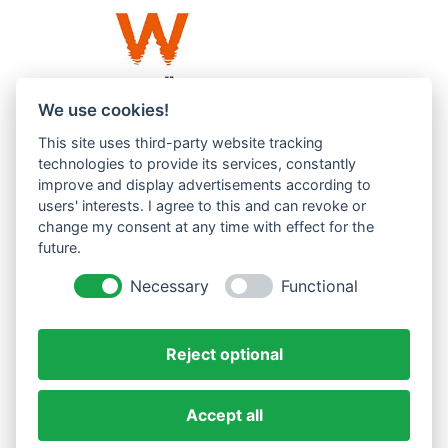
We use cookies!
This site uses third-party website tracking
Westküste UG (haftungsbeschränkt)
technologies to provide its services, constantly
Menzlingen 14 B
improve and display advertisements according to
users' interests. I agree to this and can revoke or
51503 Rösrath
change my consent at any time with effect for the
future.
Impressum
Datenschutzerklärung
Necessary
Functional
AGBs
Reject optional
Accept all