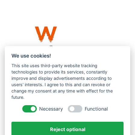
We use cookies!
This site uses third-party website tracking
Westküste UG (haftungsbeschränkt)
technologies to provide its services, constantly
Menzlingen 14 B
improve and display advertisements according to
users' interests. I agree to this and can revoke or
51503 Rösrath
change my consent at any time with effect for the
future.
Impressum
Datenschutzerklärung
Necessary
Functional
AGBs
Reject optional