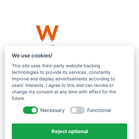
We use cookies!
This site uses third-party website tracking
Westküste UG (haftungsbeschränkt)
technologies to provide its services, constantly
Menzlingen 14 B
improve and display advertisements according to
users' interests. I agree to this and can revoke or
51503 Rösrath
change my consent at any time with effect for the
future.
Impressum
Datenschutzerklärung
Necessary
Functional
AGBs
Reject optional