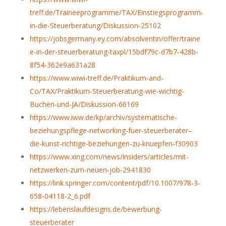
treff.de/Traineeprogramme/TAX/Einstiegsprogramm-
in-die-Steuerberatung/Diskussion-25102
https://jobsgermany.ey.com/absolventin/offer/traine
e-in-der-steuerberatung-taxpl/15bdf79c-d7b7-428b-
8f54-362e9a631a28
https://www.wiwi-treff.de/Praktikum-and-
Co/TAX/Praktikum-Steuerberatung-wie-wichtig-
Buchen-und-JA/Diskussion-66169
https://www.iww.de/kp/archiv/systematische-
beziehungspflege-networking-fuer-steuerberater–
die-kunst-richtige-beziehungen-zu-knuepfen-f30903
https://www.xing.com/news/insiders/articles/mit-
netzwerken-zum-neuen-job-2941830
https://link.springer.com/content/pdf/10.1007/978-3-
658-04118-2_6.pdf
https://lebenslaufdesigns.de/bewerbung-
steuerberater