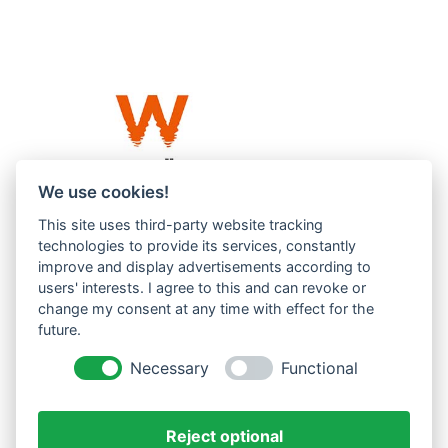
We use cookies!
This site uses third-party website tracking
Westküste UG (haftungsbeschränkt)
technologies to provide its services, constantly
Menzlingen 14 B
improve and display advertisements according to
users' interests. I agree to this and can revoke or
51503 Rösrath
change my consent at any time with effect for the
future.
Impressum
Datenschutzerklärung
Necessary
Functional
AGBs
Reject optional