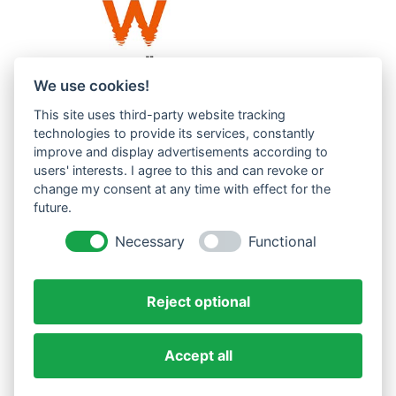
We use cookies!
This site uses third-party website tracking
Westküste UG (haftungsbeschränkt)
technologies to provide its services, constantly
Menzlingen 14 B
improve and display advertisements according to
users' interests. I agree to this and can revoke or
51503 Rösrath
change my consent at any time with effect for the
future.
Impressum
Datenschutzerklärung
Necessary
Functional
AGBs
Reject optional
Accept all