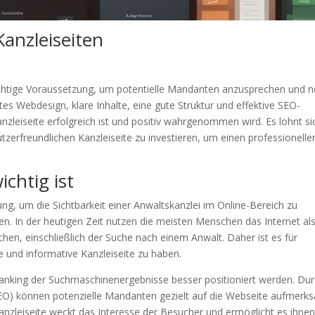
Kanzleiseiten
 wichtige Voraussetzung, um potentielle Mandanten anzusprechen und 
tes Webdesign, klare Inhalte, eine gute Struktur und effektive SEO-
leiseite erfolgreich ist und positiv wahrgenommen wird. Es lohnt si
tzerfreundlichen Kanzleiseite zu investieren, um einen professionelle
chtig ist
ng, um die Sichtbarkeit einer Anwaltskanzlei im Online-Bereich zu
. In der heutigen Zeit nutzen die meisten Menschen das Internet al
hen, einschließlich der Suche nach einem Anwalt. Daher ist es für
te und informative Kanzleiseite zu haben.
m Ranking der Suchmaschinenergebnisse besser positioniert werden. Du
EO) können potenzielle Mandanten gezielt auf die Webseite aufmerk
anzleiseite weckt das Interesse der Besucher und ermöglicht es ihnen