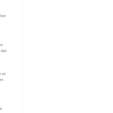
cher
en
 das
 ist
hen
ht