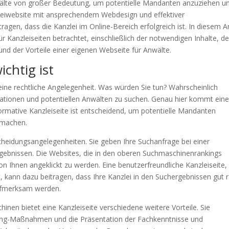
Anwälte von großer Bedeutung, um potentielle Mandanten anzuziehen u
leiwebsite mit ansprechendem Webdesign und effektiver
en, dass die Kanzlei im Online-Bereich erfolgreich ist. In diesem Ar
Kanzleiseiten betrachtet, einschließlich der notwendigen Inhalte, d
nd der Vorteile einer eigenen Webseite für Anwälte.
chtig ist
r eine rechtliche Angelegenheit. Was würden Sie tun? Wahrscheinlich
ationen und potentiellen Anwälten zu suchen. Genau hier kommt ein
informative Kanzleiseite ist entscheidend, um potentielle Mandanten
u machen.
heidungsangelegenheiten. Sie geben Ihre Suchanfrage bei einer
rgebnissen. Die Websites, die in den oberen Suchmaschinenrankings
 Ihnen angeklickt zu werden. Eine benutzerfreundliche Kanzleiseite, 
 kann dazu beitragen, dass Ihre Kanzlei in den Suchergebnissen gut 
aufmerksam werden.
nen bietet eine Kanzleiseite verschiedene weitere Vorteile. Sie
ting-Maßnahmen und die Präsentation der Fachkenntnisse und