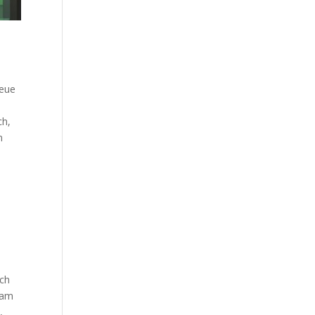
neue
ch,
n
s
rch
sam
,