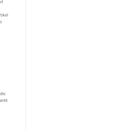
nd
tikel
es
e
die
rankt