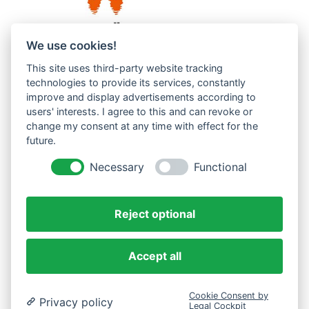
We use cookies!
This site uses third-party website tracking
Westküste UG (haftungsbeschränkt)
technologies to provide its services, constantly
Menzlingen 14 B
improve and display advertisements according to
users' interests. I agree to this and can revoke or
51503 Rösrath
change my consent at any time with effect for the
future.
Impressum
Datenschutzerklärung
Necessary
Functional
AGBs
Reject optional
Accept all
Cookie Consent by
Privacy policy
Legal Cockpit