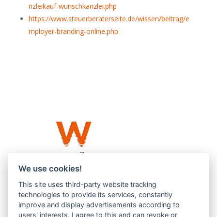
nzleikauf-wunschkanzlei.php
https://www.steuerberaterseite.de/wissen/beitrag/e
mployer-branding-online.php
We use cookies!
This site uses third-party website tracking
Westküste UG (haftungsbeschränkt)
technologies to provide its services, constantly
Menzlingen 14 B
improve and display advertisements according to
users' interests. I agree to this and can revoke or
51503 Rösrath