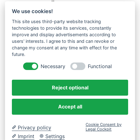
We use cookies!
This site uses third-party website tracking
Westküste UG (haftungsbeschränkt)
technologies to provide its services, constantly
Menzlingen 14 B
improve and display advertisements according to
users' interests. I agree to this and can revoke or
51503 Rösrath
change my consent at any time with effect for the
future.
Impressum
Datenschutzerklärung
Necessary
Functional
AGBs
Reject optional
Accept all
Cookie Consent by
Privacy policy
Legal Cockpit
Imprint
Settings