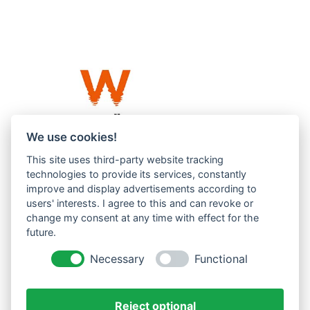
We use cookies!
This site uses third-party website tracking
Westküste UG (haftungsbeschränkt)
technologies to provide its services, constantly
Menzlingen 14 B
improve and display advertisements according to
users' interests. I agree to this and can revoke or
51503 Rösrath
change my consent at any time with effect for the
future.
Impressum
Datenschutzerklärung
Necessary
Functional
AGBs
Reject optional